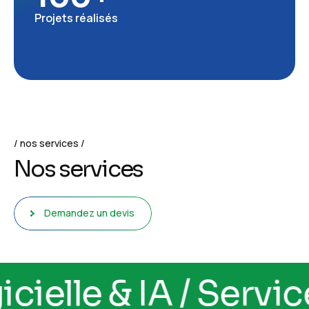
Projets réalisés
nos services
N
o
s
s
e
r
v
i
c
e
s
Demandez un devis
 logicielle & IA / S