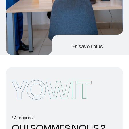
En savoir plus
YOWIT
A propos
Q
U
I
S
O
M
M
E
S
N
O
U
S
?