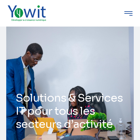
S
o
l
u
t
i
o
n
s
&
S
e
r
v
i
c
e
s
I
T
p
o
u
r
t
o
u
s
l
e
s
s
e
c
t
e
u
r
s
d
’
a
c
t
i
v
i
t
é