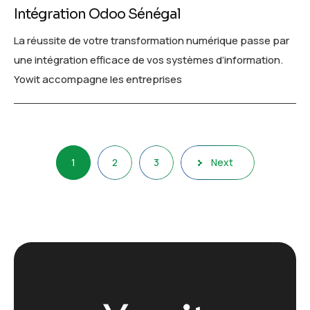
Intégration Odoo Sénégal
La réussite de votre transformation numérique passe par
une intégration efficace de vos systèmes d’information.
Yowit accompagne les entreprises
Pagination
1
2
3
Next
des
publications